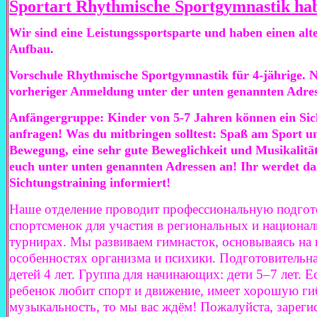
Sportart
Rhythmische Sportgymnastik ha
Wir sind eine Leistungssportsparte und haben einen alt
Aufbau.
Vorschule Rhythmische Sportgymnastik für 4-jährige. 
vorheriger Anmeldung unter der unten genannten Adres
Anfängergruppe: Kinder von 5-7 Jahren können ein Sic
anfragen! Was du mitbringen solltest: Spaß am Sport u
Bewegung, eine sehr gute Beweglichkeit und Musikalitä
euch unter unten genannten Adressen an! Ihr werdet d
Sichtungstraining informiert!
Наше отделение проводит профессиональную подгот
спортсменок для участия в региональных и национа
турнирах. Мы развиваем гимнасток, основываясь на
особенностях организма и психики. Подготовительна
детей 4 лет. Группа для начинающих: дети 5–7 лет. Е
ребенок любит спорт и движение, имеет хорошую ги
музыкальность, то мы вас ждём! Пожалуйста, зареги