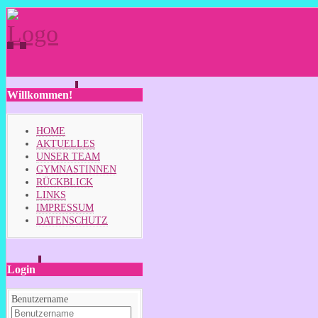
Willkommen!
HOME
AKTUELLES
UNSER TEAM
GYMNASTINNEN
RÜCKBLICK
LINKS
IMPRESSUM
DATENSCHUTZ
Login
Benutzername