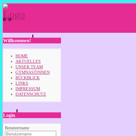
Willkommen!
HOME
AKTUELLES
UNSER TEAM
GYMNASTINNEN
RÜCKBLICK
LINKS
IMPRESSUM
DATENSCHUTZ
Login
Benutzername